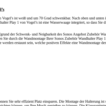
l’s
Vogel’s ist weiß und um 70 Grad schwenkbar. Nach oben und unten is
ter Play 1 von Vogel’s ist eine Wasserwaage integriert, so dass Sie 
 Aufgrund der Schwenk- und Neigbarkeit des Sonos Angebot Zubehör Wan
 Sie durch die Wandmontage Ihrer Sonos Zubehör Wandhalter Play 1 vo
 werden erstaunt sein, welche postiven Effekte eine Wandmontage der
en Sie sehr effizient Platz einsparen. Die Montage der Halterung ist
ausrichten können, um Ihre Musik genießen zu können. Die Klangoptimi