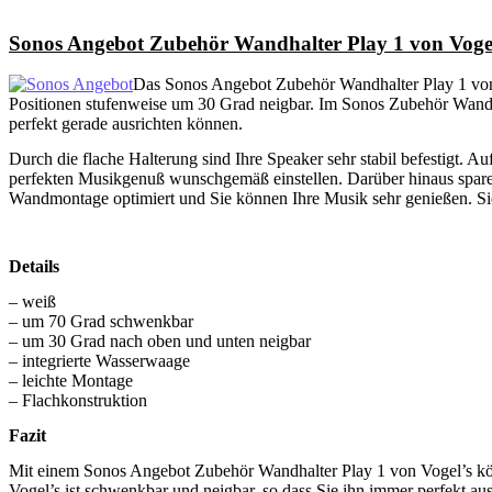
Sonos Angebot Zubehör Wandhalter Play 1 von Voge
Das Sonos Angebot Zubehör Wandhalter Play 1 von 
Positionen stufenweise um 30 Grad neigbar. Im Sonos Zubehör Wandhal
perfekt gerade ausrichten können.
Durch die flache Halterung sind Ihre Speaker sehr stabil befestigt.
perfekten Musikgenuß wunschgemäß einstellen. Darüber hinaus sparen
Wandmontage optimiert und Sie können Ihre Musik sehr genießen. Sie
Details
– weiß
– um 70 Grad schwenkbar
– um 30 Grad nach oben und unten neigbar
– integrierte Wasserwaage
– leichte Montage
– Flachkonstruktion
Fazit
Mit einem Sonos Angebot Zubehör Wandhalter Play 1 von Vogel’s könn
Vogel’s ist schwenkbar und neigbar, so dass Sie ihn immer perfekt 