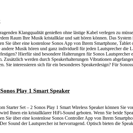
k
rragenden Klangqualität genießen ohne lästige Kabel verlegen zu müs
jedem Raum Ihre Musik kristallklar und satt hören können. Das System i
 Sie über eine kostenlose Sonos App von Ihrem Smartphone, Tablet ode
 andere Musik hören und ganz individuell für jeden Lautsprecher die La
estigen? Hierfür sind besondere Halterungen für Sonos Lautsprecher er
Zusätzlich werden durch Speakerhalterungen Vibrationen abgefangen.
en. Sie interessieren sich für ein besonderes Speakerdesign? Für Sonoss
 Sonos Play 1 Smart Speaker
 Starter Set – 2 Sonos Play 1 Smart Wireless Speaker können Sie von
wird Ihnen ein kristallklarer HiFi-Sound geboten. Wenn Sie beide Spea
en Sie über eine kostenlose Sonos Controller App von Ihrem Smartphon
Der Sound der Lautsprecher ist hervorragend. Optisch bieten die Speak