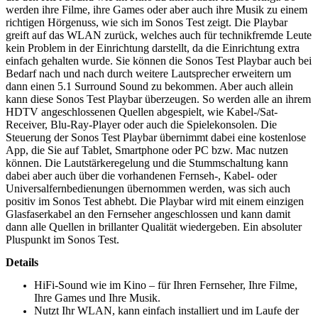
werden ihre Filme, ihre Games oder aber auch ihre Musik zu einem
richtigen Hörgenuss, wie sich im Sonos Test zeigt. Die Playbar
greift auf das WLAN zurück, welches auch für technikfremde Leute
kein Problem in der Einrichtung darstellt, da die Einrichtung extra
einfach gehalten wurde. Sie können die Sonos Test Playbar auch bei
Bedarf nach und nach durch weitere Lautsprecher erweitern um
dann einen 5.1 Surround Sound zu bekommen. Aber auch allein
kann diese Sonos Test Playbar überzeugen. So werden alle an ihrem
HDTV angeschlossenen Quellen abgespielt, wie Kabel-/Sat-
Receiver, Blu-Ray-Player oder auch die Spielekonsolen. Die
Steuerung der Sonos Test Playbar übernimmt dabei eine kostenlose
App, die Sie auf Tablet, Smartphone oder PC bzw. Mac nutzen
können. Die Lautstärkeregelung und die Stummschaltung kann
dabei aber auch über die vorhandenen Fernseh-, Kabel- oder
Universalfernbedienungen übernommen werden, was sich auch
positiv im Sonos Test abhebt. Die Playbar wird mit einem einzigen
Glasfaserkabel an den Fernseher angeschlossen und kann damit
dann alle Quellen in brillanter Qualität wiedergeben. Ein absoluter
Pluspunkt im Sonos Test.
Details
HiFi-Sound wie im Kino – für Ihren Fernseher, Ihre Filme,
Ihre Games und Ihre Musik.
Nutzt Ihr WLAN, kann einfach installiert und im Laufe der