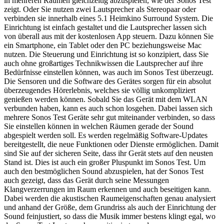
in mehreren Räumen gleichzeitig abzuspielen, wie der Sonos Test
zeigt. Oder Sie nutzen zwei Lautsprecher als Stereopaar oder
verbinden sie innerhalb eines 5.1 Heimkino Surround System. Die
Einrichtung ist einfach gestaltet und die Lautsprecher lassen sich
von überall aus mit der kostenlosen App steuern. Dazu können Sie
ein Smartphone, ein Tablet oder den PC beziehungsweise Mac
nutzen. Die Steuerung und Einrichtung ist so konzipiert, dass Sie
auch ohne großartiges Technikwissen die Lautsprecher auf ihre
Bedürfnisse einstellen können, was auch im Sonos Test überzeugt.
Die Sensoren und die Software des Gerätes sorgen für ein absolut
überzeugendes Hörerlebnis, welches sie völlig unkompliziert
genießen werden können. Sobald Sie das Gerät mit dem WLAN
verbunden haben, kann es auch schon losgehen. Dabei lassen sich
mehrere Sonos Test Geräte sehr gut miteinander verbinden, so dass
Sie einstellen können in welchen Räumen gerade der Sound
abgespielt werden soll. Es werden regelmäßig Software-Updates
bereitgestellt, die neue Funktionen oder Dienste ermöglichen. Damit
sind Sie auf der sicheren Seite, dass ihr Gerät stets auf den neusten
Stand ist. Dies ist auch ein großer Pluspunkt im Sonos Test. Um
auch den bestmöglichen Sound abzuspielen, hat der Sonos Test
auch gezeigt, dass das Gerät durch seine Messungen
Klangverzerrungen im Raum erkennen und auch beseitigen kann.
Dabei werden die akustischen Raumeigenschaften genau analysiert
und anhand der Größe, dem Grundriss als auch der Einrichtung der
Sound feinjustiert, so dass die Musik immer bestens klingt egal, wo