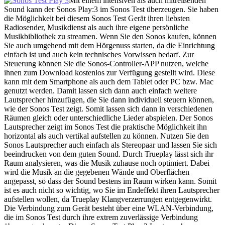
Mit einem intensiven als auch mitreißenden
Sound kann der Sonos Play:3 im Sonos Test überzeugen. Sie haben
die Möglichkeit bei diesem Sonos Test Gerät ihren liebsten
Radiosender, Musikdienst als auch ihre eigene persönliche
Musikbibliothek zu streamen. Wenn Sie den Sonos kaufen, können
Sie auch umgehend mit dem Hörgenuss starten, da die Einrichtung
einfach ist und auch kein technisches Vorwissen bedarf. Zur
Steuerung können Sie die Sonos-Controller-APP nutzen, welche
ihnen zum Download kostenlos zur Verfügung gestellt wird. Diese
kann mit dem Smartphone als auch dem Tablet oder PC bzw. Mac
genutzt werden. Damit lassen sich dann auch einfach weitere
Lautsprecher hinzufügen, die Sie dann individuell steuern können,
wie der Sonos Test zeigt. Somit lassen sich dann in verschiedenen
Räumen gleich oder unterschiedliche Lieder abspielen. Der Sonos
Lautsprecher zeigt im Sonos Test die praktische Möglichkeit ihn
horizontal als auch vertikal aufstellen zu können. Nutzen Sie den
Sonos Lautsprecher auch einfach als Stereopaar und lassen Sie sich
beeindrucken von dem guten Sound. Durch Trueplay lässt sich ihr
Raum analysieren, was die Musik zuhause noch optimiert. Dabei
wird die Musik an die gegebenen Wände und Oberflächen
angepasst, so dass der Sound bestens im Raum wirken kann. Somit
ist es auch nicht so wichtig, wo Sie im Endeffekt ihren Lautsprecher
aufstellen wollen, da Trueplay Klangverzerrungen entgegenwirkt.
Die Verbindung zum Gerät besteht über eine WLAN-Verbindung,
die im Sonos Test durch ihre extrem zuverlässige Verbindung