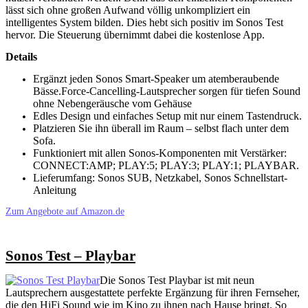
lässt sich ohne großen Aufwand völlig unkompliziert ein
intelligentes System bilden. Dies hebt sich positiv im Sonos Test
hervor. Die Steuerung übernimmt dabei die kostenlose App.
Details
Ergänzt jeden Sonos Smart-Speaker um atemberaubende
Bässe.Force-Cancelling-Lautsprecher sorgen für tiefen Sound
ohne Nebengeräusche vom Gehäuse
Edles Design und einfaches Setup mit nur einem Tastendruck.
Platzieren Sie ihn überall im Raum – selbst flach unter dem
Sofa.
Funktioniert mit allen Sonos-Komponenten mit Verstärker:
CONNECT:AMP; PLAY:5; PLAY:3; PLAY:1; PLAYBAR.
Lieferumfang: Sonos SUB, Netzkabel, Sonos Schnellstart-
Anleitung
Zum Angebote auf Amazon.de
Sonos Test – Playbar
Die Sonos Test Playbar ist mit neun
Lautsprechern ausgestattete perfekte Ergänzung für ihren Fernseher,
die den HiFi Sound wie im Kino zu ihnen nach Hause bringt. So